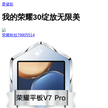
爱摄影
我的荣耀30绽放无限美
荣耀粉丝79805514