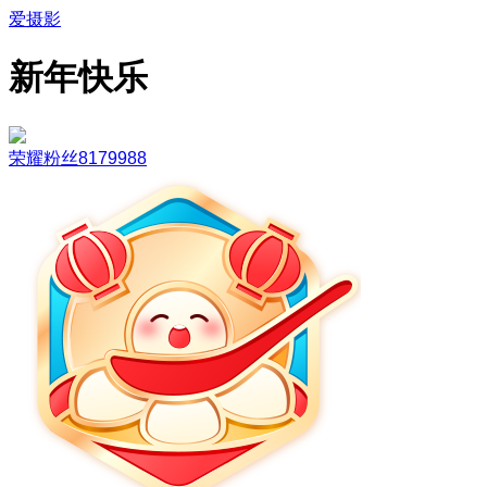
爱摄影
新年快乐
荣耀粉丝8179988