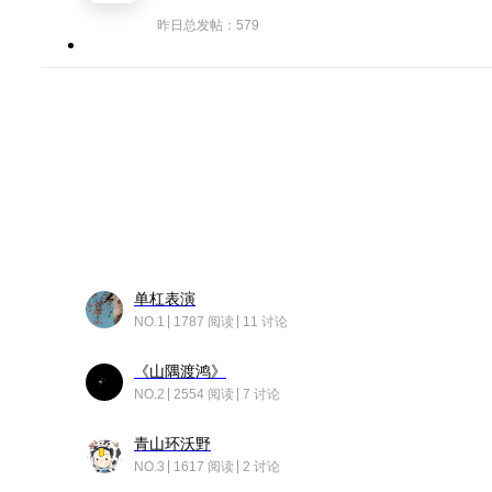
昨日总发帖：579
单杠表演
NO.1
1787 阅读
11 讨论
《山隅渡鸿》
NO.2
2554 阅读
7 讨论
青山环沃野
NO.3
1617 阅读
2 讨论