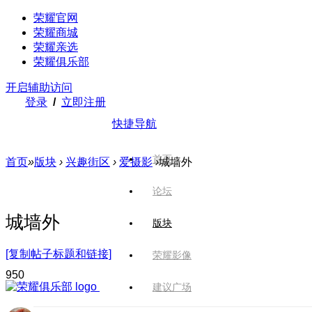
荣耀官网
荣耀商城
荣耀亲选
荣耀俱乐部
开启辅助访问
登录
/
立即注册
快捷导航
首页
首页
»
版块
›
兴趣街区
›
爱摄影
›
城墙外
论坛
城墙外
版块
[复制帖子标题和链接]
荣耀影像
95
0
建议广场