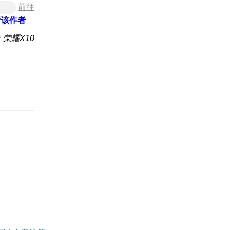
前往
看该作者
荣耀X10