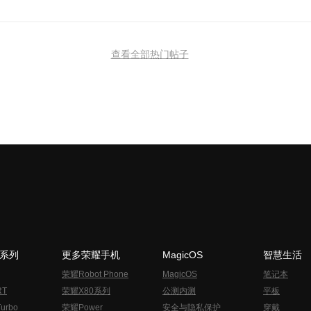
查看全部热门帖子
N系列
更多荣耀手机
MagicOS
智慧生活
荣耀Robot Phone
MagicOS
笔记本
RT
荣耀X80系列
公测内测
平板
urbo
荣耀Power
安全与隐私保护
穿戴