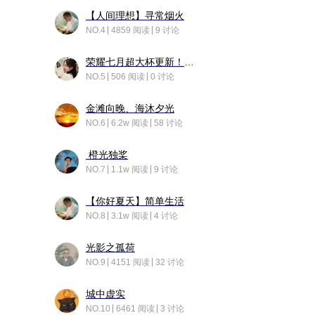
【人间理想】寻常烟火
NO.4
4859 阅读
9 讨论
荣耀七月超大杯更新！后台堆叠动画太丝滑！
NO.5
506 阅读
0 讨论
金滩向晚、海沐夕光
NO.6
6.2w 阅读
58 讨论
橙光独桨
NO.7
1.1w 阅读
9 讨论
【你好夏天】简单生活
NO.8
3.1w 阅读
4 讨论
光影之孤荷
NO.9
4151 阅读
32 讨论
城中虚实
NO.10
6461 阅读
3 讨论