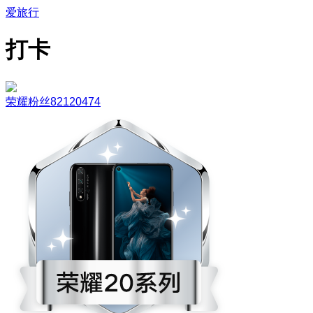
爱旅行
打卡
荣耀粉丝82120474