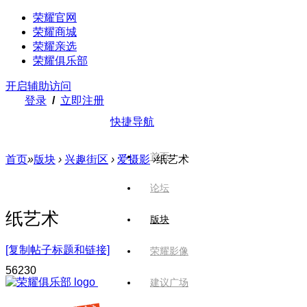
荣耀官网
荣耀商城
荣耀亲选
荣耀俱乐部
开启辅助访问
登录
/
立即注册
快捷导航
首页
首页
»
版块
›
兴趣街区
›
爱摄影
›
纸艺术
论坛
纸艺术
版块
[复制帖子标题和链接]
荣耀影像
562
30
建议广场