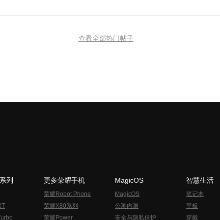
查看全部热门帖子
N系列
更多荣耀手机
MagicOS
智慧生活
荣耀Robot Phone
MagicOS
笔记本
RT
荣耀X80系列
公测内测
平板
urbo
荣耀Power
安全与隐私保护
穿戴