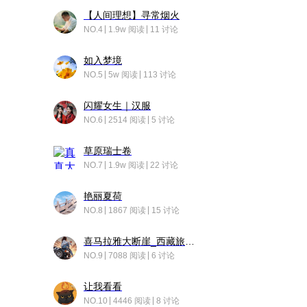
【人间理想】寻常烟火
NO.4
1.9w 阅读
11 讨论
如入梦境
NO.5
5w 阅读
113 讨论
闪耀女生｜汉服
NO.6
2514 阅读
5 讨论
草原瑞士卷
NO.7
1.9w 阅读
22 讨论
艳丽夏荷
NO.8
1867 阅读
15 讨论
喜马拉雅大断崖_西藏旅行日记
NO.9
7088 阅读
6 讨论
让我看看
NO.10
4446 阅读
8 讨论