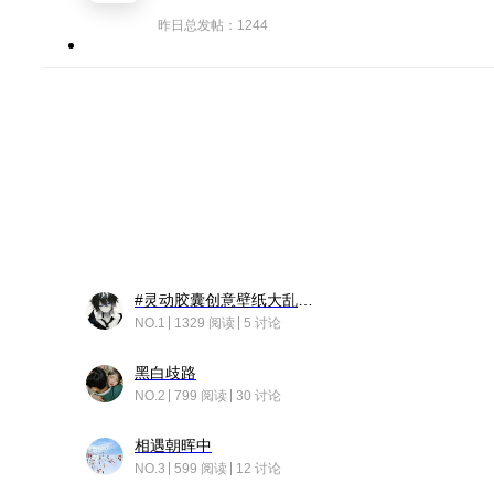
昨日总发帖：1244
#灵动胶囊创意壁纸大乱斗#脑洞不限形式，灵感不分边界，体验追赛的快乐！
NO.1
1329 阅读
5 讨论
黑白歧路
NO.2
799 阅读
30 讨论
相遇朝晖中
NO.3
599 阅读
12 讨论