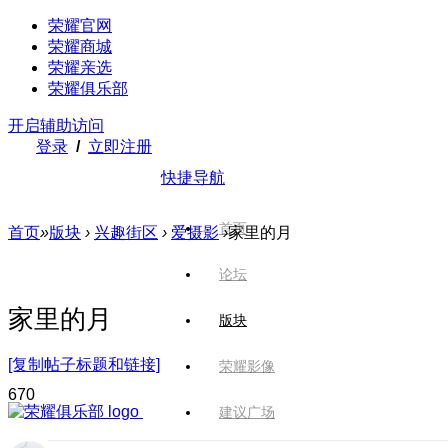
荣耀官网
荣耀商城
荣耀亲选
荣耀俱乐部
开启辅助访问
登录
/
立即注册
快捷导航
首页
首页
»
版块
›
兴趣街区
›
爱摄影
›
家里的月
论坛
家里的月
版块
[复制帖子标题和链接]
荣耀影像
67
0
建议广场