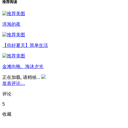
推荐阅读
洱海的夜
【你好夏天】简单生活
金滩向晚、海沐夕光
正在加载, 请稍候...
发表评论…
评论
5
收藏