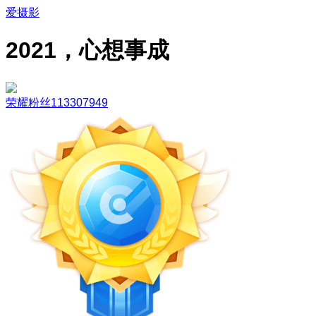
爱摄影
2021，心想事成
荣耀粉丝113307949