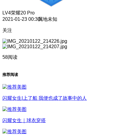
LV4
荣耀20 Pro
2021-01-23 00:30
属地未知
关注
58阅读
推荐阅读
闪耀女生|上了船 我便也成了故事中的人
闪耀女生｜球衣穿搭