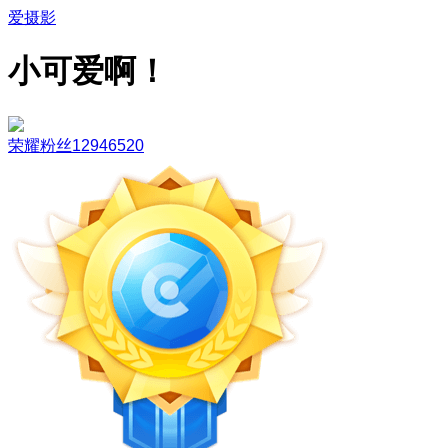
爱摄影
小可爱啊！
荣耀粉丝12946520