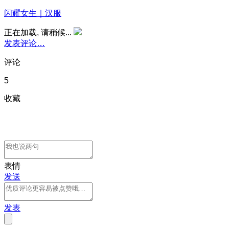
闪耀女生｜汉服
正在加载, 请稍候...
发表评论…
评论
5
收藏
表情
发送
发表