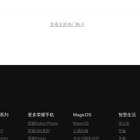
查看全部热门帖子
N系列
更多荣耀手机
MagicOS
智慧生活
荣耀Robot Phone
MagicOS
笔记本
RT
荣耀X80系列
公测内测
平板
urbo
荣耀Power
安全与隐私保护
穿戴