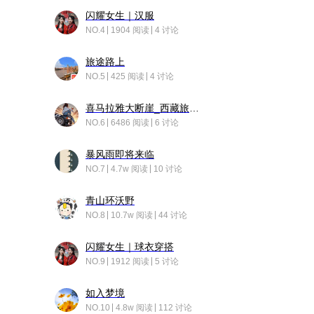
闪耀女生｜汉服
NO.4
1904 阅读
4 讨论
旅途路上
NO.5
425 阅读
4 讨论
喜马拉雅大断崖_西藏旅行日记
NO.6
6486 阅读
6 讨论
暴风雨即将来临
NO.7
4.7w 阅读
10 讨论
青山环沃野
NO.8
10.7w 阅读
44 讨论
闪耀女生｜球衣穿搭
NO.9
1912 阅读
5 讨论
如入梦境
NO.10
4.8w 阅读
112 讨论