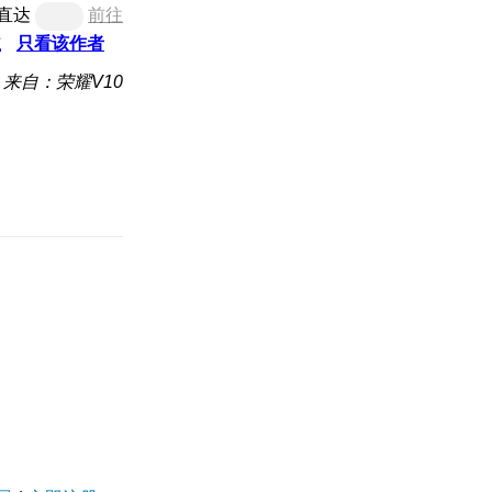
直达
前往
主
只看该作者
来自：荣耀V10