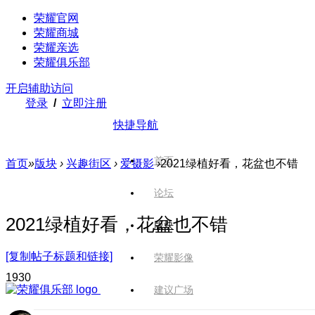
荣耀官网
荣耀商城
荣耀亲选
荣耀俱乐部
开启辅助访问
登录
/
立即注册
快捷导航
首页
首页
»
版块
›
兴趣街区
›
爱摄影
›
2021绿植好看，花盆也不错
论坛
2021绿植好看，花盆也不错
版块
[复制帖子标题和链接]
荣耀影像
193
0
建议广场