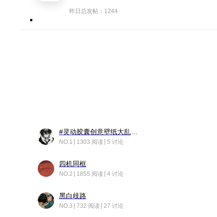
昨日总发帖：1244
#灵动胶囊创意壁纸大乱斗#脑洞不限形式，灵感不分边界，体验追赛的快乐！
NO.1
1303 阅读
5 讨论
四机同框
NO.2
1855 阅读
4 讨论
黑白歧路
NO.3
732 阅读
27 讨论