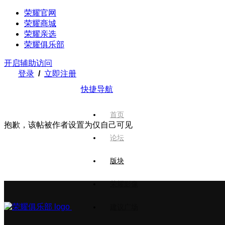
荣耀官网
荣耀商城
荣耀亲选
荣耀俱乐部
开启辅助访问
登录
/
立即注册
快捷导航
首页
抱歉，该帖被作者设置为仅自己可见
论坛
版块
荣耀影像
建议广场