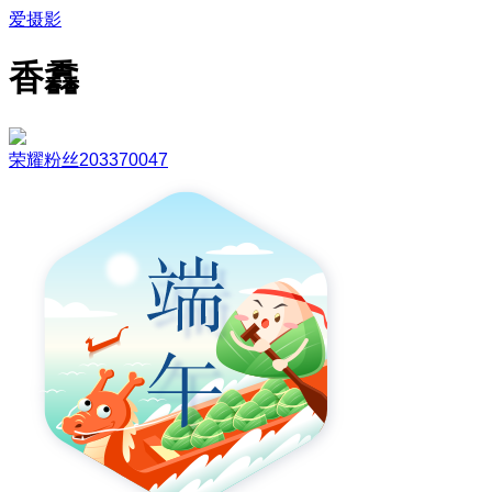
爱摄影
香馫
荣耀粉丝203370047