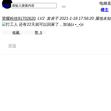
电梯
搜索
楼主
荣耀粉丝91702620
LV2
发表于 2021-1-18 17:56:20
属地未知
还有22天就可以回家了，加油(ง •_•)ง
收藏
赞
5
举报