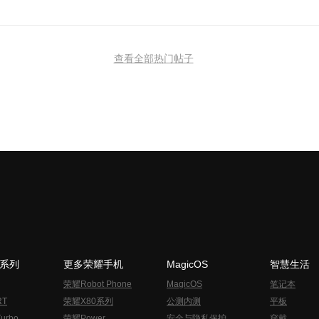
查看全部热门帖子
N系列
更多荣耀手机
MagicOS
智慧生活
荣耀Robot Phone
MagicOS
笔记本
RT
荣耀X80系列
公测内测
平板
urbo
荣耀Power
安全与隐私保护
穿戴