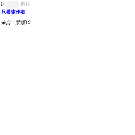
直达
前往
只看该作者
来自：荣耀10