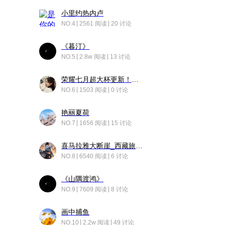
小里约热内卢
NO.4
2561 阅读
20 讨论
《暮汀》
NO.5
2.8w 阅读
13 讨论
荣耀七月超大杯更新！后台堆叠动画太丝滑！
NO.6
1503 阅读
0 讨论
艳丽夏荷
NO.7
1656 阅读
15 讨论
喜马拉雅大断崖_西藏旅行日记
NO.8
6540 阅读
6 讨论
《山隅渡鸿》
NO.9
7609 阅读
8 讨论
画中捕鱼
NO.10
2.2w 阅读
49 讨论