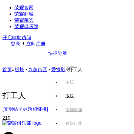
荣耀官网
荣耀商城
荣耀亲选
荣耀俱乐部
开启辅助访问
登录
/
立即注册
快捷导航
首页
首页
»
版块
›
兴趣街区
›
爱摄影
›
打工人
论坛
打工人
版块
[复制帖子标题和链接]
荣耀影像
21
0
建议广场