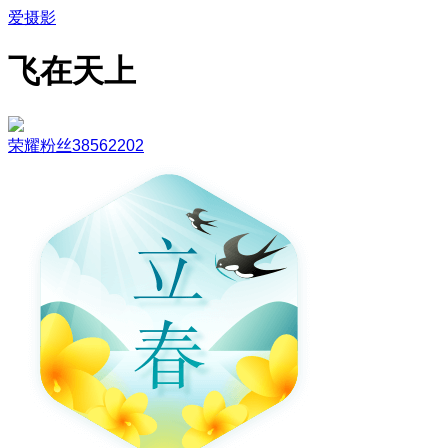
爱摄影
飞在天上
荣耀粉丝38562202