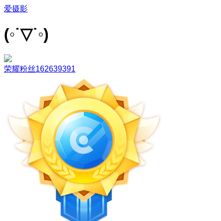
爱摄影
(◦˙▽˙◦)
荣耀粉丝162639391