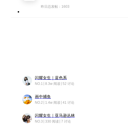
昨日总发帖：1603
闪耀女生｜蓝色系
NO.1
8.3w 阅读
52 讨论
画中捕鱼
NO.2
1.4w 阅读
41 讨论
闪耀女生｜亚马逊丛林
NO.3
330 阅读
7 讨论