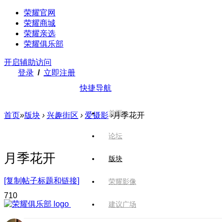
荣耀官网
荣耀商城
荣耀亲选
荣耀俱乐部
开启辅助访问
登录
/
立即注册
快捷导航
首页
首页
»
版块
›
兴趣街区
›
爱摄影
›
月季花开
论坛
月季花开
版块
[复制帖子标题和链接]
荣耀影像
71
0
建议广场