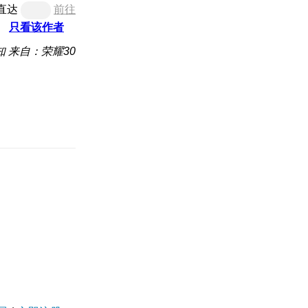
直达
前往
只看该作者
知
来自：荣耀30