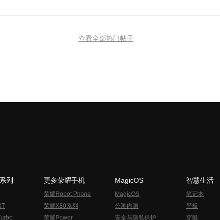
查看全部热门帖子
N系列
更多荣耀手机
MagicOS
智慧生活
荣耀Robot Phone
MagicOS
笔记本
RT
荣耀X80系列
公测内测
平板
urbo
荣耀Power
安全与隐私保护
穿戴