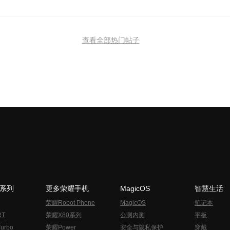
查看全部热门帖子
N系列
更多荣耀手机
MagicOS
智慧生活
荣耀Robot Phone
MagicOS
笔记本
RT
荣耀X80系列
公测内测
平板
urbo
荣耀Power
安全与隐私保护
穿戴