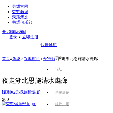
荣耀官网
荣耀商城
荣耀亲选
荣耀俱乐部
开启辅助访问
登录
/
立即注册
快捷导航
首页
首页
»
版块
›
兴趣街区
›
爱摄影
›
夜走湖北恩施清水走廊
论坛
夜走湖北恩施清水走廊
版块
[复制帖子标题和链接]
荣耀影像
36
0
建议广场