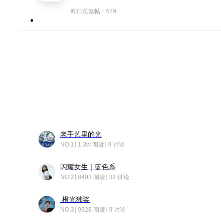
昨日总发帖：579
老手艺里的光
NO.1
1.3w 阅读
9 讨论
闪耀女生｜蓝色系
NO.2
8493 阅读
32 讨论
橙光独桨
NO.3
9928 阅读
9 讨论