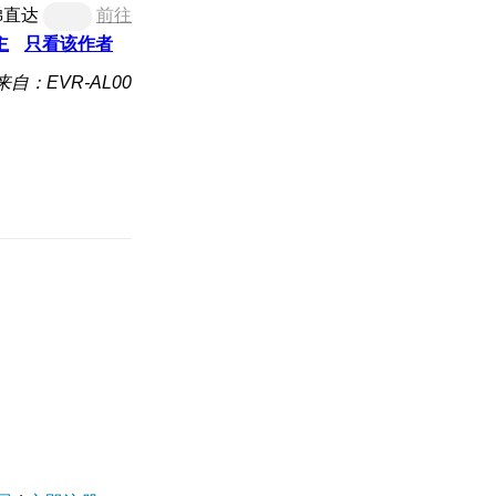
梯直达
前往
主
只看该作者
来自：EVR-AL00