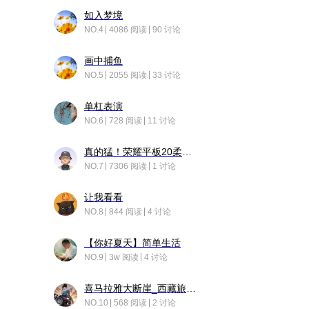
如入梦境
NO.4
4086 阅读
90 讨论
画中捕鱼
NO.5
2055 阅读
33 讨论
单杠表演
NO.6
728 阅读
11 讨论
真的猛！荣耀平板20柔光版，竟然又有更新……
NO.7
7306 阅读
1 讨论
让我看看
NO.8
844 阅读
4 讨论
【你好夏天】简单生活
NO.9
3w 阅读
4 讨论
喜马拉雅大断崖_西藏旅行日记
NO.10
568 阅读
2 讨论