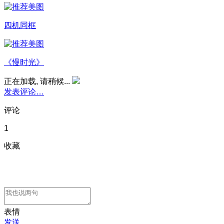
四机同框
《慢时光》
正在加载, 请稍候...
发表评论…
评论
1
收藏
表情
发送