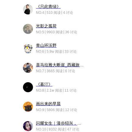
《只此青绿》
NO.4
510 阅读
4 讨论
光影之孤荷
NO.5
9903 阅读
36 讨论
青山环沃野
NO.6
5.9w 阅读
33 讨论
喜马拉雅大断崖_西藏旅行日记
NO.7
3665 阅读
6 讨论
《暮汀》
NO.8
2.1w 阅读
11 讨论
画出来的早晨
NO.9
5806 阅读
12 讨论
闪耀女生｜漫步绍兴，寻找藏在老街的江南温柔
NO.10
9332 阅读
47 讨论