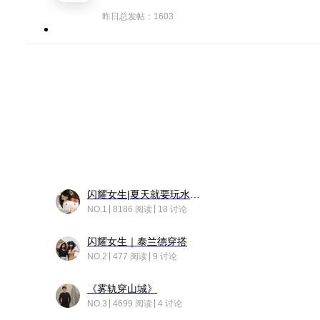
昨日总发帖：1603
闪耀女生|夏天就要玩水！！
NO.1
8186 阅读
18 讨论
闪耀女生｜泰兰德穿搭
NO.2
477 阅读
9 讨论
《雾轨穿山城》
NO.3
4699 阅读
4 讨论