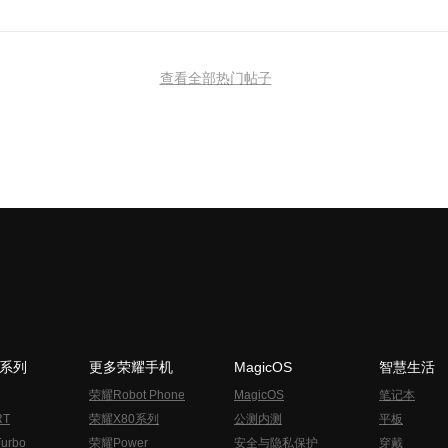
查看全部热门帖子
N系列
更多荣耀手机
MagicOS
智慧生活
荣耀Robot Phone
MagicOS
笔记本
RT
荣耀X80系列
公测内测
平板
urbo
荣耀Power
安全与隐私保护
穿戴