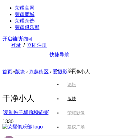
荣耀官网
荣耀商城
荣耀亲选
荣耀俱乐部
开启辅助访问
登录
/
立即注册
快捷导航
首页
首页
»
版块
›
兴趣街区
›
爱摄影
›
干净小人
论坛
干净小人
版块
[复制帖子标题和链接]
荣耀影像
133
0
建议广场