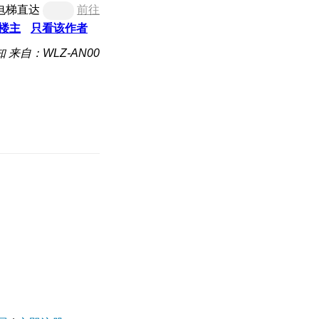
电梯直达
前往
楼主
只看该作者
知
来自：WLZ-AN00