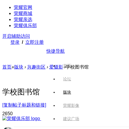
荣耀官网
荣耀商城
荣耀亲选
荣耀俱乐部
开启辅助访问
登录
/
立即注册
快捷导航
首页
首页
»
版块
›
兴趣街区
›
爱摄影
›
学校图书馆
论坛
学校图书馆
版块
[复制帖子标题和链接]
荣耀影像
265
0
建议广场