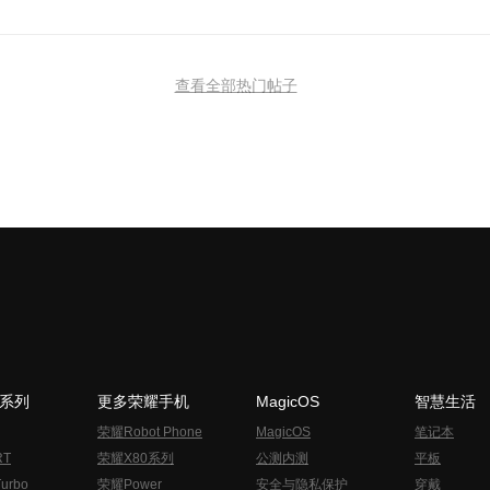
查看全部热门帖子
N系列
更多荣耀手机
MagicOS
智慧生活
荣耀Robot Phone
MagicOS
笔记本
RT
荣耀X80系列
公测内测
平板
urbo
荣耀Power
安全与隐私保护
穿戴