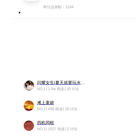
昨日总发帖：1244
闪耀女生|夏天就要玩水！！
NO.1
1.4w 阅读
20 讨论
滩上童嬉
NO.2
498 阅读
28 讨论
四机同框
NO.3
1027 阅读
2 讨论