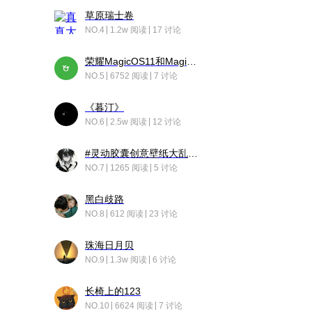
草原瑞士卷
NO.4
1.2w 阅读
17 讨论
荣耀MagicOS11和Magic10之间直观的区别是啥呢？
NO.5
6752 阅读
7 讨论
《暮汀》
NO.6
2.5w 阅读
12 讨论
#灵动胶囊创意壁纸大乱斗#脑洞不限形式，灵感不分边界，体验追赛的快乐！
NO.7
1265 阅读
5 讨论
黑白歧路
NO.8
612 阅读
23 讨论
珠海日月贝
NO.9
1.3w 阅读
6 讨论
长椅上的123
NO.10
6624 阅读
7 讨论