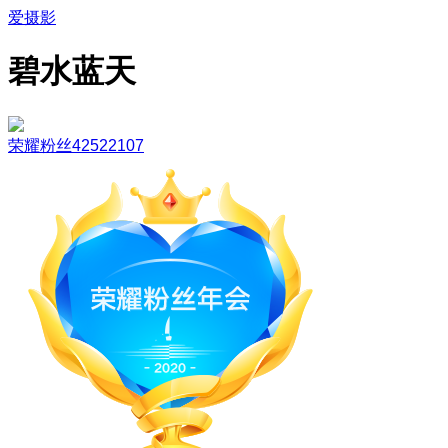
爱摄影
碧水蓝天
荣耀粉丝42522107