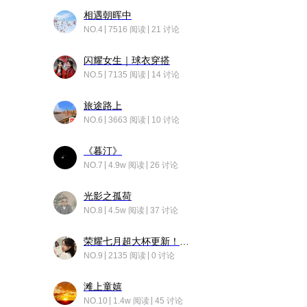
相遇朝晖中
NO.4
7516 阅读
21 讨论
闪耀女生｜球衣穿搭
NO.5
7135 阅读
14 讨论
旅途路上
NO.6
3663 阅读
10 讨论
《暮汀》
NO.7
4.9w 阅读
26 讨论
光影之孤荷
NO.8
4.5w 阅读
37 讨论
荣耀七月超大杯更新！后台堆叠动画太丝滑！
NO.9
2135 阅读
0 讨论
滩上童嬉
NO.10
1.4w 阅读
45 讨论