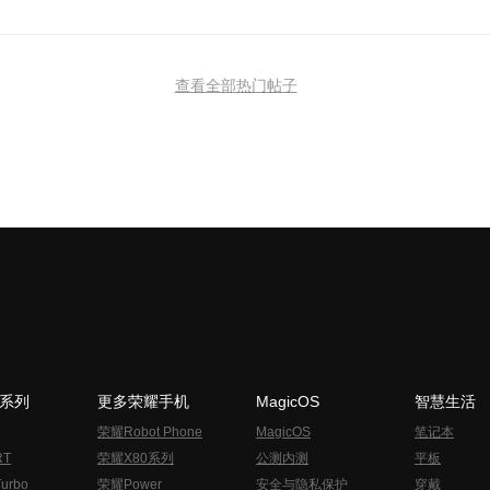
查看全部热门帖子
N系列
更多荣耀手机
MagicOS
智慧生活
荣耀Robot Phone
MagicOS
笔记本
RT
荣耀X80系列
公测内测
平板
urbo
荣耀Power
安全与隐私保护
穿戴