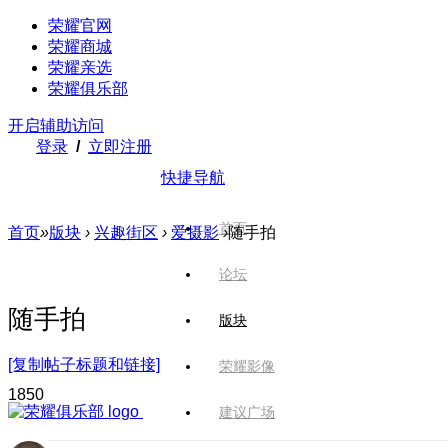
荣耀官网
荣耀商城
荣耀亲选
荣耀俱乐部
开启辅助访问
登录
/
立即注册
快捷导航
首页
首页
»
版块
›
兴趣街区
›
爱摄影
›
随手拍
论坛
随手拍
版块
[复制帖子标题和链接]
荣耀影像
185
0
建议广场