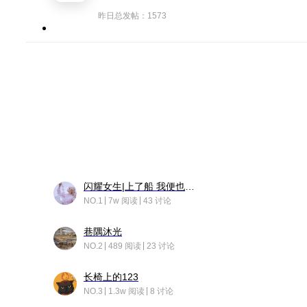
昨日总发帖：1573
闪耀女生|上了船 我便也成了故事中的人
NO.1
7w 阅读
43 讨论
巷隅沐光
NO.2
489 阅读
23 讨论
长椅上的123
NO.3
1.3w 阅读
8 讨论