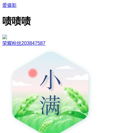
爱摄影
啧啧啧
荣耀粉丝203847587