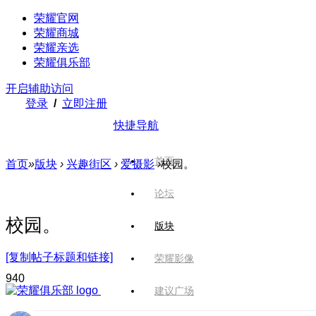
荣耀官网
荣耀商城
荣耀亲选
荣耀俱乐部
开启辅助访问
登录
/
立即注册
快捷导航
首页
首页
»
版块
›
兴趣街区
›
爱摄影
›
校园。
论坛
校园。
版块
[复制帖子标题和链接]
荣耀影像
94
0
建议广场