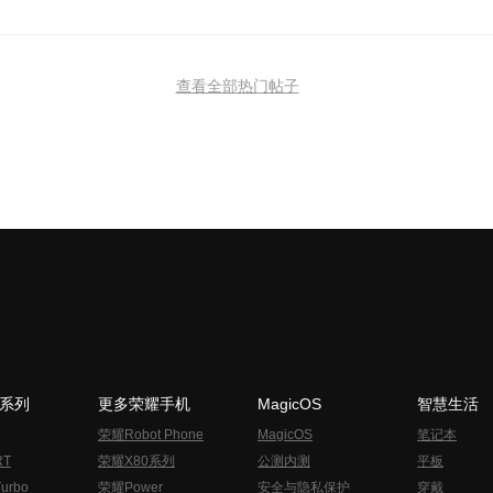
查看全部热门帖子
N系列
更多荣耀手机
MagicOS
智慧生活
荣耀Robot Phone
MagicOS
笔记本
RT
荣耀X80系列
公测内测
平板
urbo
荣耀Power
安全与隐私保护
穿戴