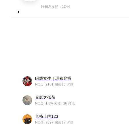
昨日总发帖：1244
闪耀女生｜球衣穿搭
NO.1
2181 阅读
6 讨论
光影之孤荷
NO.2
1.3w 阅读
36 讨论
长椅上的123
NO.3
7897 阅读
7 讨论