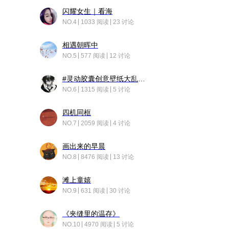
闪耀女生｜看海
NO.4
1033 阅读
23 讨论
相遇朝晖中
NO.5
577 阅读
12 讨论
#灵动胶囊创意壁纸大乱斗#脑洞不限形式，灵感不分边界，体验追赛的快乐！
NO.6
1315 阅读
5 讨论
四机同框
NO.7
2059 阅读
4 讨论
画出来的早晨
NO.8
8476 阅读
13 讨论
滩上童嬉
NO.9
631 阅读
30 讨论
《夹缝里的温存》
NO.10
4970 阅读
5 讨论