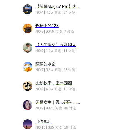
【荣耀Magic7 Pro】火舞惊鸿
NO.4
4.5w 阅读
34 讨论
长椅上的123
NO.5
6045 阅读
7 讨论
【人间理想】寻常烟火
NO.6
1.6w 阅读
11 讨论
静静的水面
NO.7
3.6w 阅读
35 讨论
光影秋千，童年圆圈
NO.8
4.8w 阅读
15 讨论
闪耀女生｜漫步绍兴，寻找藏在老街的江南温柔
NO.9
9871 阅读
49 讨论
《傍晚》
NO.10
385 阅读
19 讨论