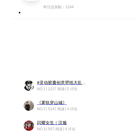
昨日总发帖：1244
#灵动胶囊创意壁纸大乱斗#脑洞不限形式，灵感不分边界，体验追赛的快乐！
NO.1
1227 阅读
5 讨论
《雾轨穿山城》
NO.2
5147 阅读
4 讨论
闪耀女生｜汉服
NO.3
507 阅读
4 讨论