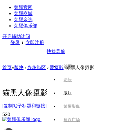
荣耀官网
荣耀商城
荣耀亲选
荣耀俱乐部
开启辅助访问
登录
/
立即注册
快捷导航
首页
首页
»
版块
›
兴趣街区
›
爱摄影
›
猫黑人像摄影
论坛
猫黑人像摄影
版块
[复制帖子标题和链接]
荣耀影像
52
0
建议广场