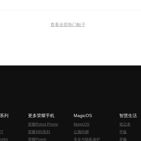
查看全部热门帖子
N系列
更多荣耀手机
MagicOS
智慧生活
荣耀Robot Phone
MagicOS
笔记本
RT
荣耀X80系列
公测内测
平板
urbo
荣耀Power
安全与隐私保护
穿戴