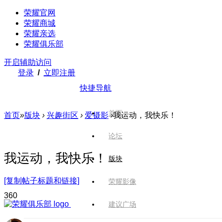
荣耀官网
荣耀商城
荣耀亲选
荣耀俱乐部
开启辅助访问
登录
/
立即注册
快捷导航
首页
首页
»
版块
›
兴趣街区
›
爱摄影
›
我运动，我快乐！
论坛
我运动，我快乐！
版块
[复制帖子标题和链接]
荣耀影像
36
0
建议广场