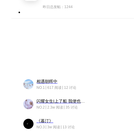
昨日总发帖：1244
相遇朝晖中
NO.1
617 阅读
12 讨论
闪耀女生|上了船 我便也成了故事中的人
NO.2
2.3w 阅读
35 讨论
《暮汀》
NO.3
3w 阅读
13 讨论