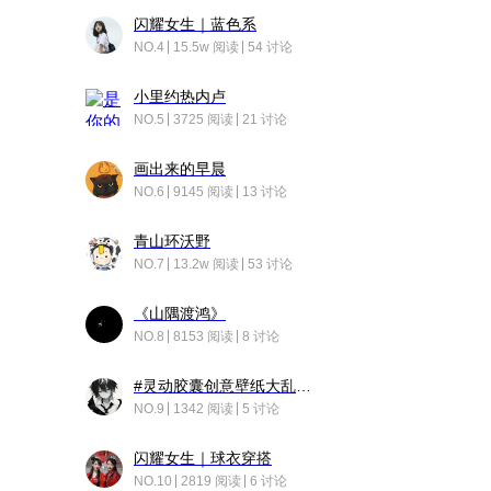
闪耀女生｜蓝色系
NO.4
15.5w 阅读
54 讨论
小里约热内卢
NO.5
3725 阅读
21 讨论
画出来的早晨
NO.6
9145 阅读
13 讨论
青山环沃野
NO.7
13.2w 阅读
53 讨论
《山隅渡鸿》
NO.8
8153 阅读
8 讨论
#灵动胶囊创意壁纸大乱斗#脑洞不限形式，灵感不分边界，体验追赛的快乐！
NO.9
1342 阅读
5 讨论
闪耀女生｜球衣穿搭
NO.10
2819 阅读
6 讨论