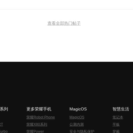
查看全部热门帖子
N系列
更多荣耀手机
MagicOS
智慧生活
荣耀Robot Phone
MagicOS
笔记本
RT
荣耀X80系列
公测内测
平板
urbo
荣耀Power
安全与隐私保护
穿戴