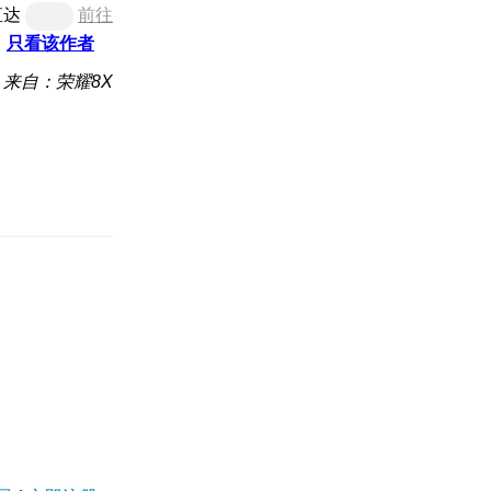
直达
前往
只看该作者
来自：荣耀8X