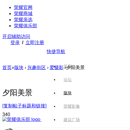
荣耀官网
荣耀商城
荣耀亲选
荣耀俱乐部
开启辅助访问
登录
/
立即注册
快捷导航
首页
首页
»
版块
›
兴趣街区
›
爱摄影
›
夕阳美景
论坛
夕阳美景
版块
[复制帖子标题和链接]
荣耀影像
34
0
建议广场