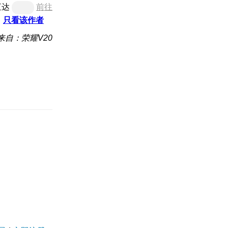
直达
前往
只看该作者
来自：荣耀V20