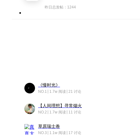
昨日总发帖：1244
《慢时光》
NO.1
1.7w 阅读
21 讨论
【人间理想】寻常烟火
NO.2
1.7w 阅读
11 讨论
草原瑞士卷
NO.3
1.1w 阅读
17 讨论