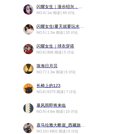
闪耀女生｜漫步绍兴，寻找藏在老街的江南温柔
NO.4
1w 阅读
49 讨论
闪耀女生|夏天就要玩水！！
NO.5
1.2w 阅读
20 讨论
闪耀女生｜球衣穿搭
NO.6
806 阅读
5 讨论
珠海日月贝
NO.7
1.3w 阅读
6 讨论
长椅上的123
NO.8
6375 阅读
7 讨论
暴风雨即将来临
NO.9
4.6w 阅读
10 讨论
喜马拉雅大断崖_西藏旅行日记
NO.10
4902 阅读
6 讨论