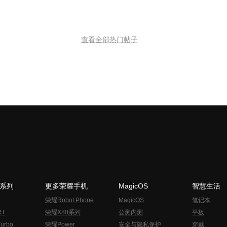
查看全部热门帖子
N系列
更多荣耀手机
MagicOS
智慧生活
荣耀Robot Phone
MagicOS
笔记本
RT
荣耀X80系列
公测内测
平板
urbo
荣耀Power
安全与隐私保护
穿戴