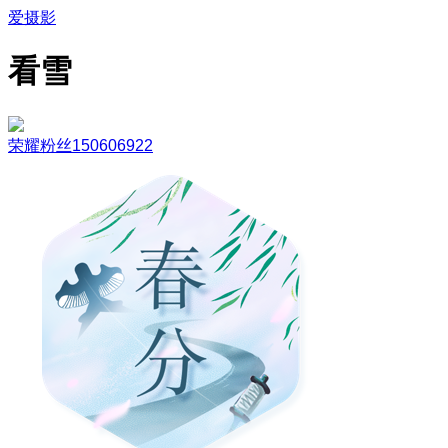
爱摄影
看雪️
荣耀粉丝150606922