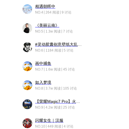
相遇朝晖中
NO.4
264 阅读
9 讨论
《美丽云南》
NO.5
1.3w 阅读
7 讨论
#灵动胶囊创意壁纸大乱斗#脑洞不限形式，灵感不分边界，体验追赛的快乐！
NO.6
1184 阅读
5 讨论
画中捕鱼
NO.7
1.6w 阅读
45 讨论
如入梦境
NO.8
3.7w 阅读
105 讨论
【荣耀Magic7 Pro】火舞惊鸿
NO.9
4.2w 阅读
25 讨论
闪耀女生｜汉服
NO.10
449 阅读
4 讨论