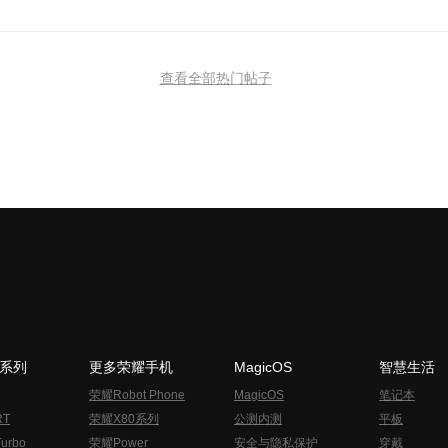
查看全部热门帖子
N系列
更多荣耀手机
MagicOS
智慧生活
荣耀Robot Phone
MagicOS
笔记本
RT
荣耀X80系列
公测内测
平板
urbo
荣耀Power
安全与隐私保护
穿戴