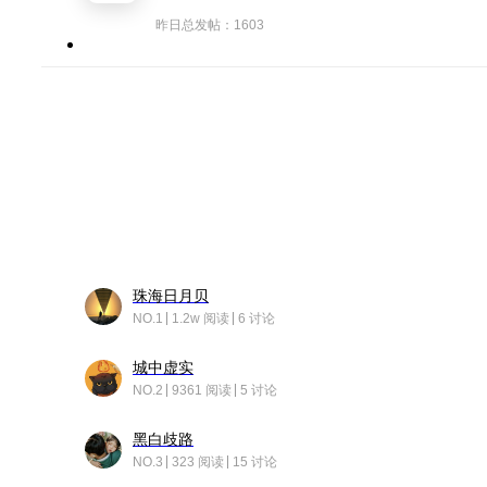
昨日总发帖：1603
珠海日月贝
NO.1
1.2w 阅读
6 讨论
城中虚实
NO.2
9361 阅读
5 讨论
黑白歧路
NO.3
323 阅读
15 讨论