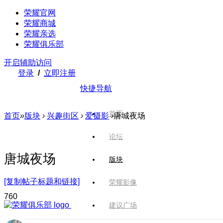
荣耀官网
荣耀商城
荣耀亲选
荣耀俱乐部
开启辅助访问
登录
/
立即注册
快捷导航
首页
首页
»
版块
›
兴趣街区
›
爱摄影
›
唐城夜场
论坛
唐城夜场
版块
[复制帖子标题和链接]
荣耀影像
76
0
建议广场