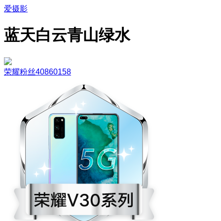
爱摄影
蓝天白云青山绿水
荣耀粉丝40860158