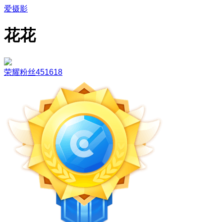
爱摄影
花花
荣耀粉丝451618