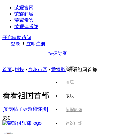
荣耀官网
荣耀商城
荣耀亲选
荣耀俱乐部
开启辅助访问
登录
/
立即注册
快捷导航
首页
首页
»
版块
›
兴趣街区
›
爱摄影
›
看看祖国首都
论坛
看看祖国首都
版块
[复制帖子标题和链接]
荣耀影像
33
0
建议广场