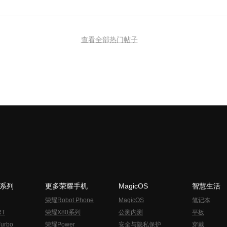
查看全部热门帖子
N系列
更多荣耀手机
MagicOS
智慧生活
荣耀Robot Phone
MagicOS
笔记本
RT
荣耀X80系列
公测内测
平板
urbo
荣耀Power
安全与隐私保护
穿戴