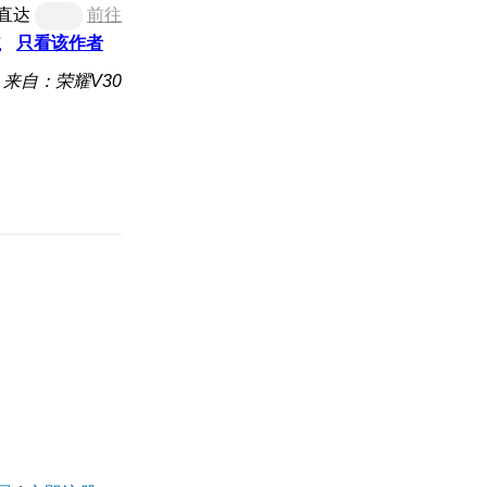
直达
前往
主
只看该作者
来自：荣耀V30