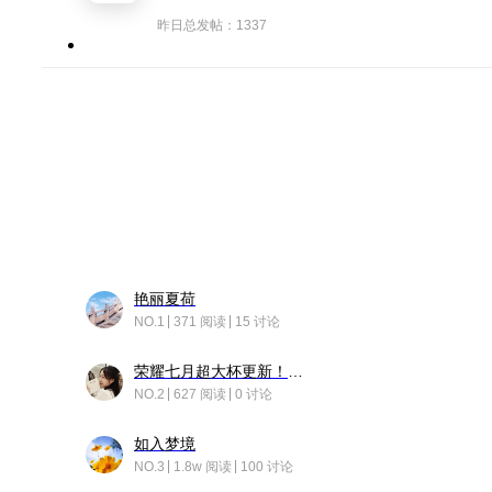
昨日总发帖：1337
艳丽夏荷
NO.1
371 阅读
15 讨论
荣耀七月超大杯更新！后台堆叠动画太丝滑！
NO.2
627 阅读
0 讨论
如入梦境
NO.3
1.8w 阅读
100 讨论