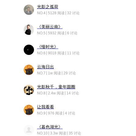
光影之孤荷
NO.4
5128 阅读
32 讨论
《美丽云南》
NO.5
5932 阅读
6 讨论
《慢时光》
NO.6
9018 阅读
11 讨论
云海日出
NO.7
1w 阅读
29 讨论
光影秋千，童年圆圈
NO.8
2.4w 阅读
14 讨论
让我看看
NO.9
976 阅读
4 讨论
《暮色湖光》
NO.10
3.3w 阅读
35 讨论