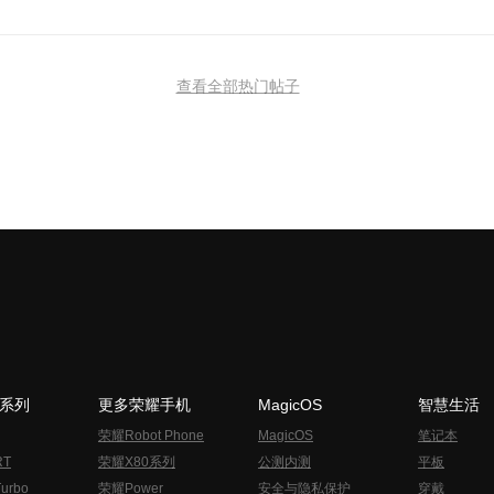
查看全部热门帖子
N系列
更多荣耀手机
MagicOS
智慧生活
荣耀Robot Phone
MagicOS
笔记本
RT
荣耀X80系列
公测内测
平板
urbo
荣耀Power
安全与隐私保护
穿戴