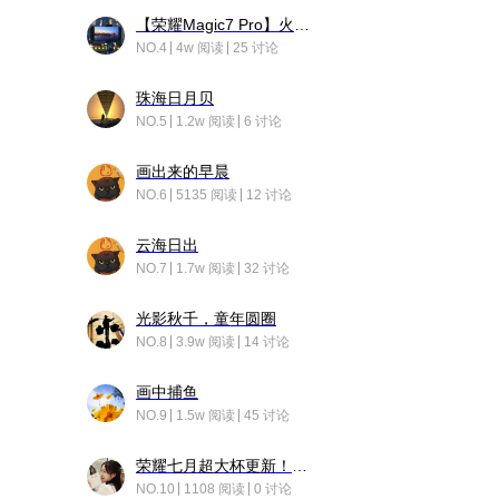
【荣耀Magic7 Pro】火舞惊鸿
NO.4
4w 阅读
25 讨论
珠海日月贝
NO.5
1.2w 阅读
6 讨论
画出来的早晨
NO.6
5135 阅读
12 讨论
云海日出
NO.7
1.7w 阅读
32 讨论
光影秋千，童年圆圈
NO.8
3.9w 阅读
14 讨论
画中捕鱼
NO.9
1.5w 阅读
45 讨论
荣耀七月超大杯更新！后台堆叠动画太丝滑！
NO.10
1108 阅读
0 讨论