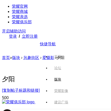
荣耀官网
荣耀商城
荣耀亲选
荣耀俱乐部
开启辅助访问
登录
/
立即注册
快捷导航
首页
首页
»
版块
›
兴趣街区
›
爱摄影
›
夕阳
论坛
夕阳
版块
[复制帖子标题和链接]
荣耀影像
50
0
建议广场