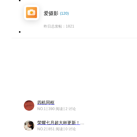
爱摄影
(120)
昨日总发帖：1821
四机同框
NO.1
390 阅读
2 讨论
荣耀七月超大杯更新！后台堆叠动画太丝滑！
NO.2
851 阅读
0 讨论