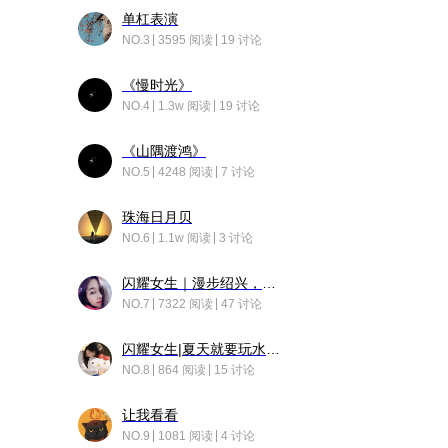
单杠表演
NO.3
3595 阅读
19 讨论
《慢时光》
NO.4
1.3w 阅读
19 讨论
《山隅渡鸿》
NO.5
4248 阅读
7 讨论
珠海日月贝
NO.6
1.1w 阅读
3 讨论
闪耀女生｜漫步绍兴，寻找藏在老街的江南温柔
NO.7
7322 阅读
47 讨论
闪耀女生|夏天就要玩水！！
NO.8
864 阅读
15 讨论
让我看看
NO.9
1081 阅读
4 讨论