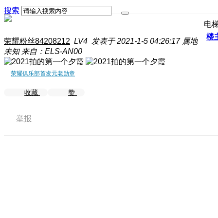
搜索
电
楼
荣耀粉丝84208212
LV4
发表于 2021-1-5 04:26:17
属地
未知
来自：ELS-AN00
荣耀俱乐部首发元老勋章
收藏
赞
举报