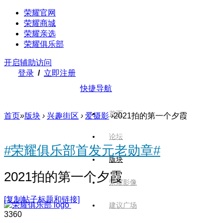
荣耀官网
荣耀商城
荣耀亲选
荣耀俱乐部
开启辅助访问
登录
/
立即注册
快捷导航
首页
首页
»
版块
›
兴趣街区
›
爱摄影
›
2021拍的第一个夕霞
论坛
#荣耀俱乐部首发元老勋章#
版块
2021拍的第一个夕霞
荣耀影像
[复制帖子标题和链接]
建议广场
336
0