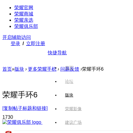
荣耀官网
荣耀商城
荣耀亲选
荣耀俱乐部
开启辅助访问
登录
/
立即注册
快捷导航
首页
首页
»
版块
›
更多荣耀手机
›
问题反馈
›
荣耀手环6
论坛
荣耀手环6
版块
[复制帖子标题和链接]
荣耀影像
173
0
建议广场