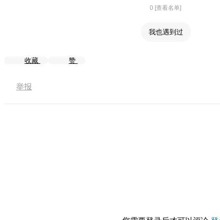
0 [查看名单]
我也遇到过
收藏
赞
举报