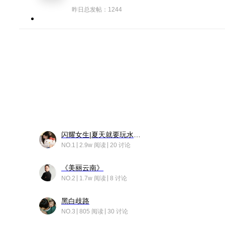
昨日总发帖：1244
闪耀女生|夏天就要玩水！！
NO.1
2.9w 阅读
20 讨论
《美丽云南》
NO.2
1.7w 阅读
8 讨论
黑白歧路
NO.3
805 阅读
30 讨论