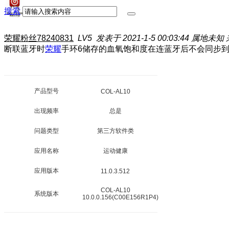
搜索
荣耀粉丝78240831
LV5
发表于 2021-1-5 00:03:44
属地未知
断联蓝牙时
荣耀
手环6储存的血氧饱和度在连蓝牙后不会同步
产品型号
COL-AL10
出现频率
总是
问题类型
第三方软件类
应用名称
运动健康
应用版本
11.0.3.512
COL-AL10
系统版本
10.0.0.156(C00E156R1P4)