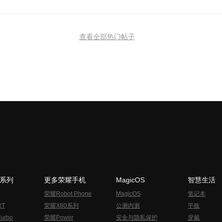
查看全部热门帖子
N系列
更多荣耀手机
MagicOS
智慧生活
荣耀Robot Phone
MagicOS
笔记本
RT
荣耀X80系列
公测内测
平板
urbo
荣耀Power
安全与隐私保护
穿戴