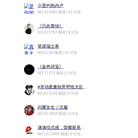
小里约热内卢
NO.4
3392 阅读
21 讨论
《只此青绿》
NO.5
2767 阅读
9 讨论
草原瑞士卷
NO.6
2w 阅读
22 讨论
《金色诗笺》
NO.7
273 阅读
1 讨论
#灵动胶囊创意壁纸大乱斗#脑洞不限形式，灵感不分边界，体验追赛的快乐！
NO.8
1335 阅读
5 讨论
闪耀女生｜汉服
NO.9
2644 阅读
5 讨论
满满仪式感，荣耀新系统增加了个升级故事
NO.10
1693 阅读
0 讨论