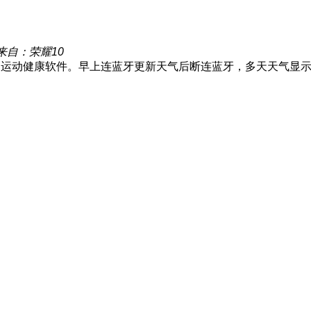
来自：荣耀10
到运动健康软件。早上连蓝牙更新天气后断连蓝牙，多天天气显