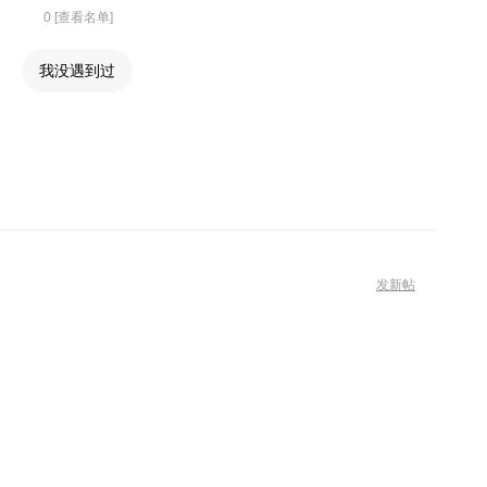
0 [查看名单]
我没遇到过
发新帖