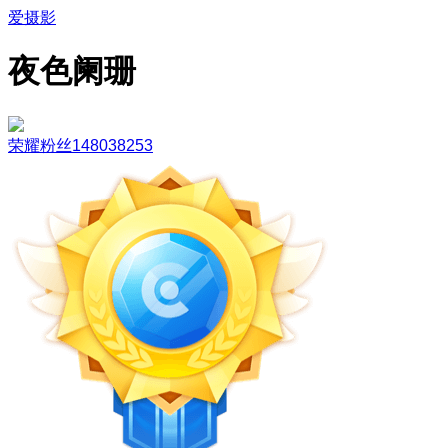
爱摄影
夜色阑珊
荣耀粉丝148038253