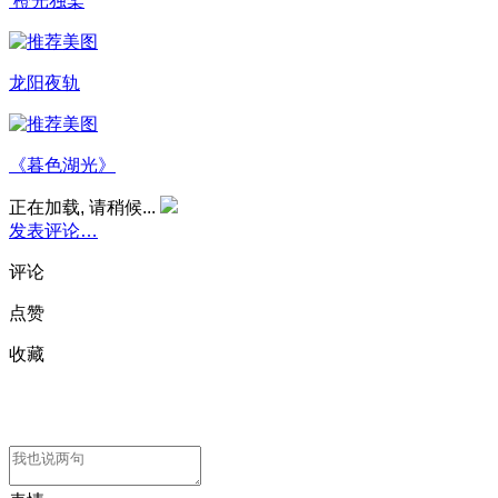
橙光独桨
龙阳夜轨
《暮色湖光》
正在加载, 请稍候...
发表评论…
评论
点赞
收藏