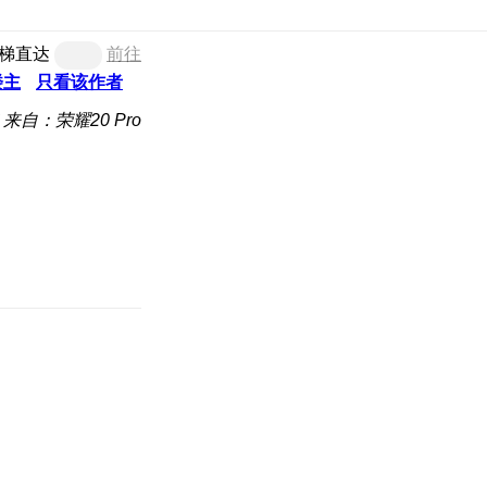
梯直达
前往
楼主
只看该作者
来自：荣耀20 Pro