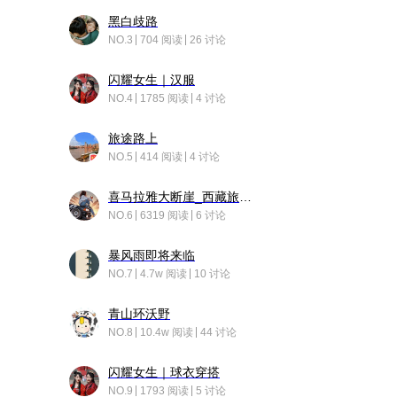
黑白歧路
NO.3
704 阅读
26 讨论
闪耀女生｜汉服
NO.4
1785 阅读
4 讨论
旅途路上
NO.5
414 阅读
4 讨论
喜马拉雅大断崖_西藏旅行日记
NO.6
6319 阅读
6 讨论
暴风雨即将来临
NO.7
4.7w 阅读
10 讨论
青山环沃野
NO.8
10.4w 阅读
44 讨论
闪耀女生｜球衣穿搭
NO.9
1793 阅读
5 讨论