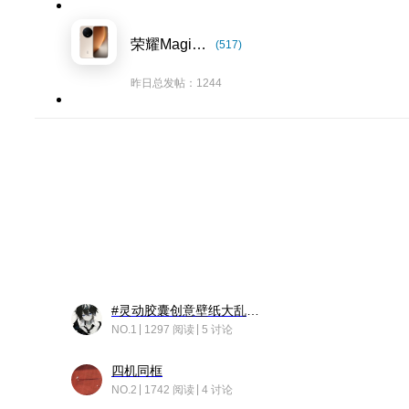
荣耀Magic8系列
(517)
昨日总发帖：1244
#灵动胶囊创意壁纸大乱斗#脑洞不限形式，灵感不分边界，体验追赛的快乐！
NO.1
1297 阅读
5 讨论
四机同框
NO.2
1742 阅读
4 讨论