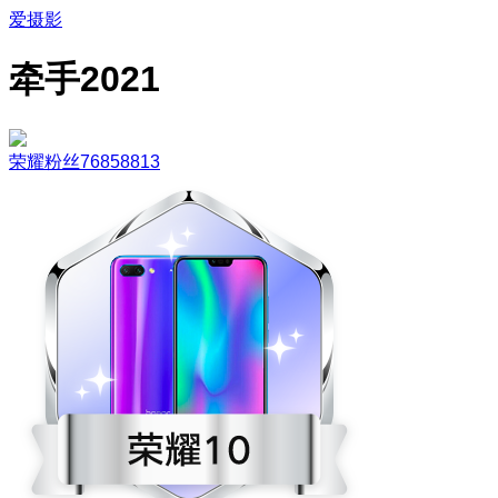
爱摄影
牵手2021
荣耀粉丝76858813