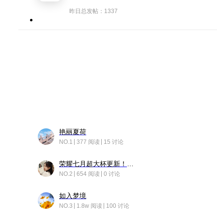
昨日总发帖：1337
艳丽夏荷
NO.1
377 阅读
15 讨论
荣耀七月超大杯更新！后台堆叠动画太丝滑！
NO.2
654 阅读
0 讨论
如入梦境
NO.3
1.8w 阅读
100 讨论