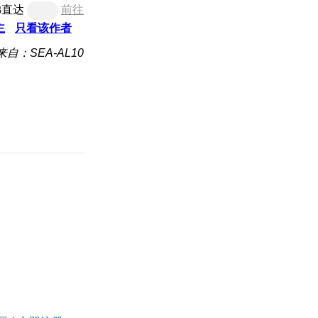
梯直达
前往
主
只看该作者
来自：SEA-AL10