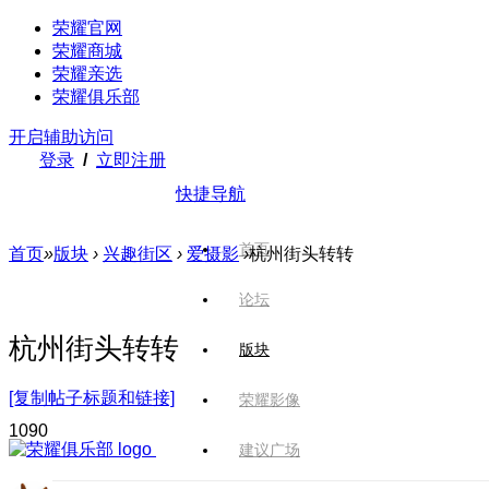
荣耀官网
荣耀商城
荣耀亲选
荣耀俱乐部
开启辅助访问
登录
/
立即注册
快捷导航
首页
首页
»
版块
›
兴趣街区
›
爱摄影
›
杭州街头转转
论坛
杭州街头转转
版块
[复制帖子标题和链接]
荣耀影像
109
0
建议广场