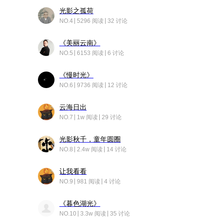
光影之孤荷
NO.4
5296 阅读
32 讨论
《美丽云南》
NO.5
6153 阅读
6 讨论
《慢时光》
NO.6
9736 阅读
12 讨论
云海日出
NO.7
1w 阅读
29 讨论
光影秋千，童年圆圈
NO.8
2.4w 阅读
14 讨论
让我看看
NO.9
981 阅读
4 讨论
《暮色湖光》
NO.10
3.3w 阅读
35 讨论