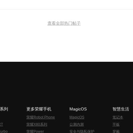
查看全部热门帖子
N系列
更多荣耀手机
MagicOS
智慧生活
荣耀Robot Phone
MagicOS
笔记本
RT
荣耀X80系列
公测内测
平板
urbo
荣耀Power
安全与隐私保护
穿戴