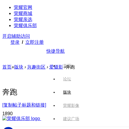
荣耀官网
荣耀商城
荣耀亲选
荣耀俱乐部
开启辅助访问
登录
/
立即注册
快捷导航
首页
首页
»
版块
›
兴趣街区
›
爱摄影
›
奔跑
论坛
奔跑
版块
[复制帖子标题和链接]
荣耀影像
189
0
建议广场