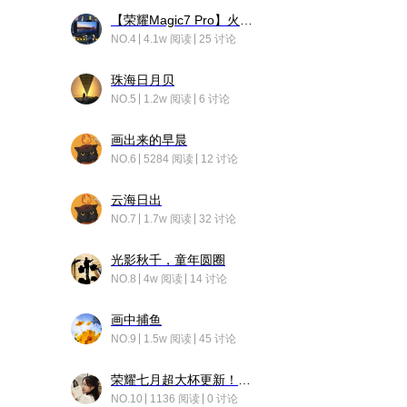
【荣耀Magic7 Pro】火舞惊鸿
NO.4
4.1w 阅读
25 讨论
珠海日月贝
NO.5
1.2w 阅读
6 讨论
画出来的早晨
NO.6
5284 阅读
12 讨论
云海日出
NO.7
1.7w 阅读
32 讨论
光影秋千，童年圆圈
NO.8
4w 阅读
14 讨论
画中捕鱼
NO.9
1.5w 阅读
45 讨论
荣耀七月超大杯更新！后台堆叠动画太丝滑！
NO.10
1136 阅读
0 讨论