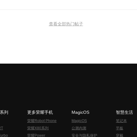
查看全部热门帖子
N系列
更多荣耀手机
MagicOS
智慧生活
荣耀Robot Phone
MagicOS
笔记本
RT
荣耀X80系列
公测内测
平板
urbo
荣耀Power
安全与隐私保护
穿戴