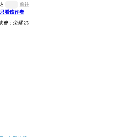
达
前往
只看该作者
来自：荣耀 20