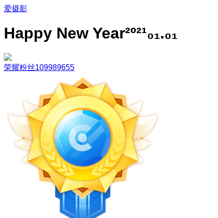
爱摄影
️Happy New Year²º²¹₀₁.₀₁
荣耀粉丝109989655