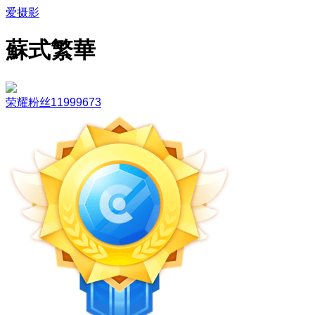
爱摄影
蘇式繁華
荣耀粉丝11999673