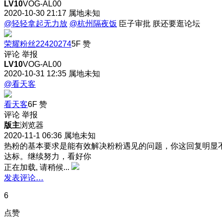
LV10
VOG-AL00
2020-10-30 21:17
属地未知
@轻轻拿起无力放
@杭州隔夜饭
臣子审批 朕还要逛论坛
荣耀粉丝22420274
5F
赞
评论
举报
LV10
VOG-AL00
2020-10-31 12:35
属地未知
@看天客
看天客
6F
赞
评论
举报
版主
浏览器
2020-11-1 06:36
属地未知
热粉的基本要求是能有效解决粉粉遇见的问题，你这回复明显
达标。继续努力，看好你
正在加载, 请稍候...
发表评论…
6
点赞