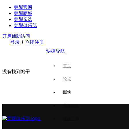
荣耀官网
荣耀商城
荣耀亲选
荣耀俱乐部
开启辅助访问
登录
/
立即注册
快捷导航
首页
没有找到帖子
论坛
版块
荣耀影像
建议广场