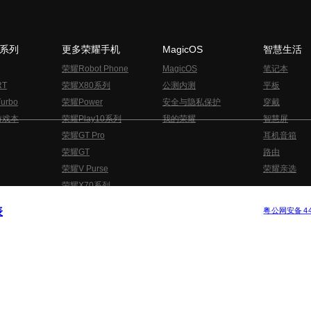
N系列
更多荣耀手机
MagicOS
智慧生活
荣耀Robot Phone
MagicOS
笔记本
RT
荣耀X80系列
公测内测
平板
urbo
荣耀Power
安全与隐私保护
穿戴
游戏本
荣耀Play10系列
我的荣耀
智慧屏
荣耀GT Pro
耳机音箱
荣耀GT
路由
荣耀V Purse
荣耀亲选
荣耀X70系列
与隐私的声明
关于cookies
法律信息
表
版权所有 © 荣耀终端股份有限公司 2020-2026 保留一切权利.
粤公网安备 440