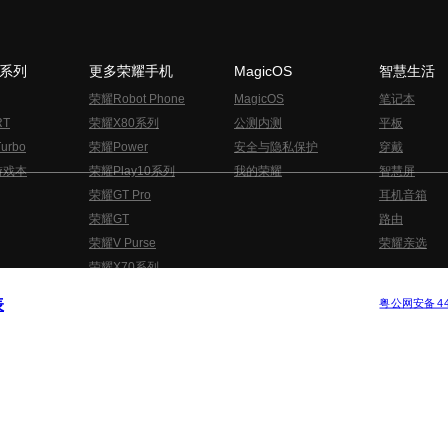
N系列
更多荣耀手机
MagicOS
智慧生活
荣耀Robot Phone
MagicOS
笔记本
RT
荣耀X80系列
公测内测
平板
urbo
荣耀Power
安全与隐私保护
穿戴
游戏本
荣耀Play10系列
我的荣耀
智慧屏
荣耀GT Pro
耳机音箱
荣耀GT
路由
荣耀V Purse
荣耀亲选
荣耀X70系列
与隐私的声明
关于cookies
法律信息
表
版权所有 © 荣耀终端股份有限公司 2020-2026 保留一切权利.
粤公网安备 440