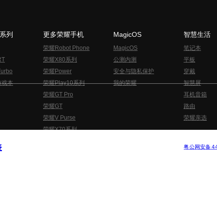
N系列
更多荣耀手机
MagicOS
智慧生活
荣耀Robot Phone
MagicOS
笔记本
RT
荣耀X80系列
公测内测
平板
urbo
荣耀Power
安全与隐私保护
穿戴
游戏本
荣耀Play10系列
我的荣耀
智慧屏
荣耀GT Pro
耳机音箱
荣耀GT
路由
荣耀V Purse
荣耀亲选
荣耀X70系列
与隐私的声明
关于cookies
法律信息
表
版权所有 © 荣耀终端股份有限公司 2020-2026 保留一切权利.
粤公网安备 440