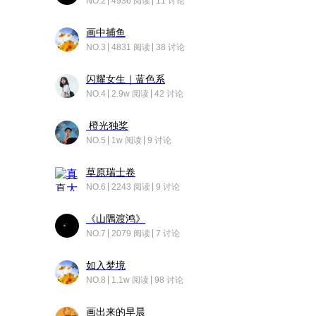
NO.2
4936 阅读
11 讨论
画中捕鱼
NO.3
4831 阅读
38 讨论
闪耀女生｜蓝色系
NO.4
2.9w 阅读
42 讨论
橙光独桨
NO.5
1w 阅读
9 讨论
草原瑞士卷
NO.6
2243 阅读
9 讨论
《山隅渡鸿》
NO.7
2079 阅读
7 讨论
如入梦境
NO.8
1.1w 阅读
98 讨论
画出来的早晨