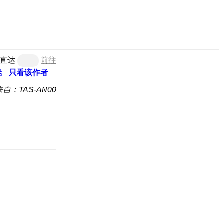
直达
前往
凳
只看该作者
来自：TAS-AN00