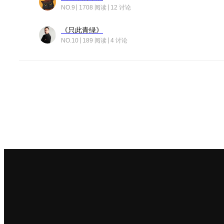
NO.9
1708 阅读
12 讨论
《只此青绿》
NO.10
189 阅读
4 讨论