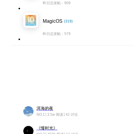
昨日总发帖：909
MagicOS
(319)
昨日总发帖：579
洱海的夜
NO.1
3.5w 阅读
42 讨论
《慢时光》