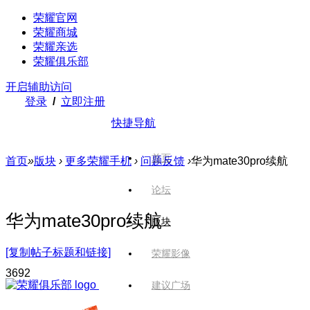
荣耀官网
荣耀商城
荣耀亲选
荣耀俱乐部
开启辅助访问
登录
/
立即注册
快捷导航
首页
首页
»
版块
›
更多荣耀手机
›
问题反馈
›
华为mate30pro续航
论坛
华为mate30pro续航
版块
[复制帖子标题和链接]
荣耀影像
369
2
建议广场