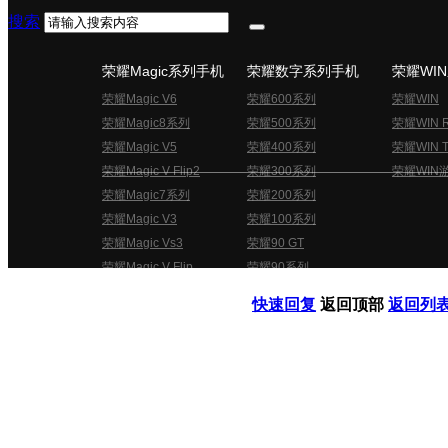
搜索
荣耀Magic系列手机
荣耀数字系列手机
荣耀WI
荣耀Magic V6
荣耀600系列
荣耀WIN
荣耀Magic8系列
荣耀500系列
荣耀WIN 
荣耀Magic V5
荣耀400系列
荣耀WIN T
荣耀Magic V Flip2
荣耀300系列
荣耀WIN
荣耀Magic7系列
荣耀200系列
荣耀Magic V3
荣耀100系列
荣耀Magic Vs3
荣耀90 GT
荣耀Magic V Flip
荣耀90系列
荣耀俱乐部用户协议
关于荣耀俱乐部
快速回复
返回顶部
返回列