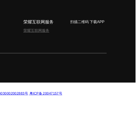
荣耀互联网服务
扫描二维码 下载APP
荣耀互联网服务
简体中文 - China
30002002883号
粤ICP备 20047157号