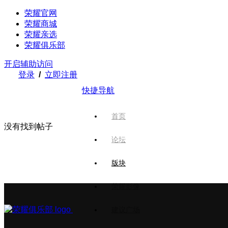
荣耀官网
荣耀商城
荣耀亲选
荣耀俱乐部
开启辅助访问
登录
/
立即注册
快捷导航
首页
没有找到帖子
论坛
版块
荣耀影像
建议广场