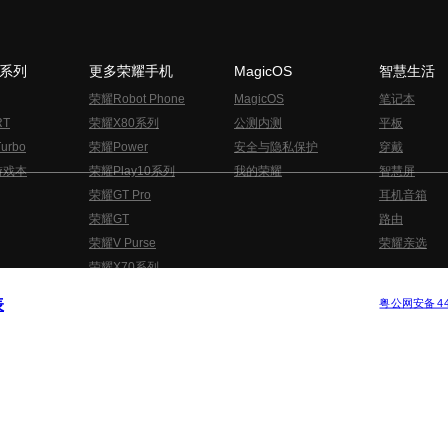
N系列
更多荣耀手机
MagicOS
智慧生活
荣耀Robot Phone
MagicOS
笔记本
RT
荣耀X80系列
公测内测
平板
urbo
荣耀Power
安全与隐私保护
穿戴
游戏本
荣耀Play10系列
我的荣耀
智慧屏
荣耀GT Pro
耳机音箱
荣耀GT
路由
荣耀V Purse
荣耀亲选
荣耀X70系列
与隐私的声明
关于cookies
法律信息
表
版权所有 © 荣耀终端股份有限公司 2020-2026 保留一切权利.
粤公网安备 440